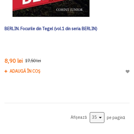
BERLIN. Focurile din Tegel (vol.1 din seria BERLIN)
8,90 lei
17,50 lei
ADAUGĂ ÎN COȘ
Adau
Afișează
pe pagină