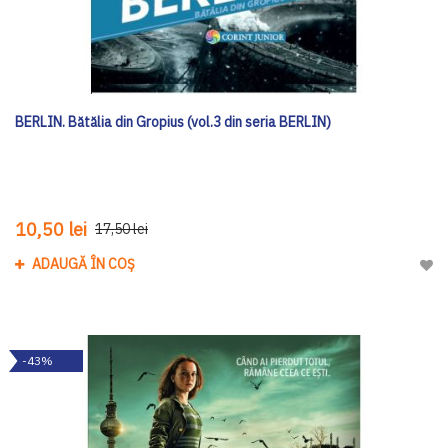
BERLIN. Bătălia din Gropius (vol.3 din seria BERLIN)
10,50 lei
17,50 lei
ADAUGĂ ÎN COȘ
Adau
-43%