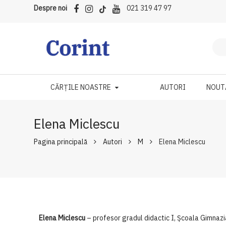
Despre noi
021 319 47 97
CĂRȚILE NOASTRE
AUTORI
NOUT
Elena Miclescu
Pagina principală
Autori
M
Elena Miclescu
Elena Miclescu
– profesor gradul didactic I, Școala Gimnazi