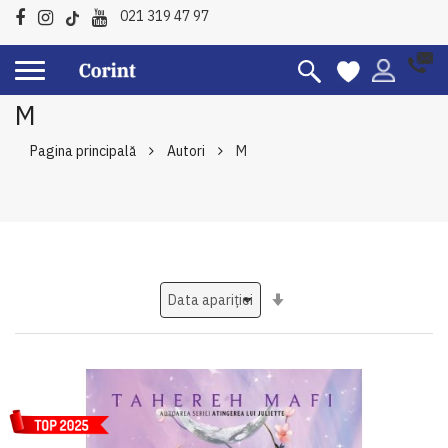
021 319 47 97
M
Pagina principală
Autori
M
Setati
ascendent