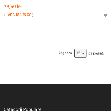
79,50 lei
ADAUGĂ ÎN COȘ
Adau
Afișează
pe pagină
Categorii Populare