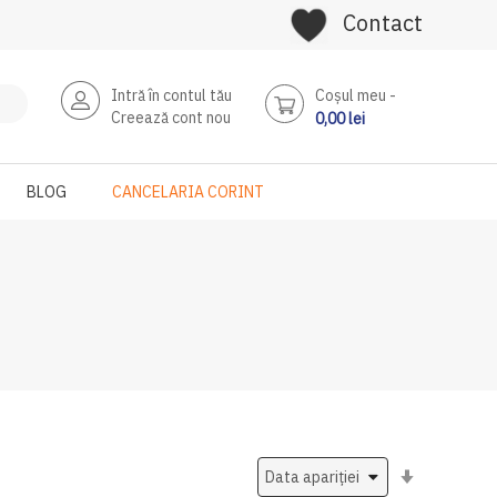
Contact
Intră în contul tău
Coşul meu
Creează cont nou
0,00 lei
BLOG
CANCELARIA CORINT
Setati
ascendent