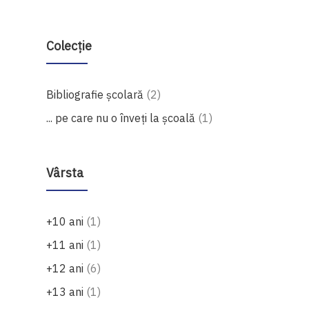
Colecție
produse
Bibliografie școlară
2
produs
... pe care nu o înveți la școală
1
Vârsta
produs
+10 ani
1
produs
+11 ani
1
produse
+12 ani
6
produs
+13 ani
1