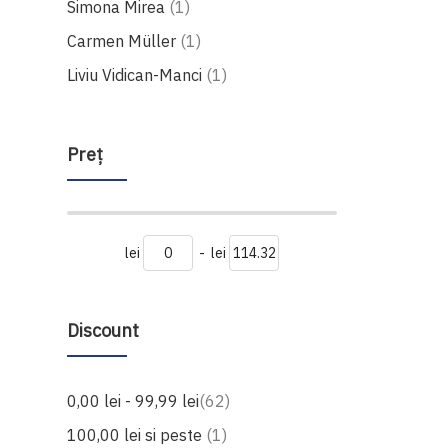
produs
Simona Mirea
1
produs
Carmen Müller
1
produs
Liviu Vidican-Manci
1
Preţ
lei
-
lei
Discount
produse
0,00 lei
-
99,99 lei
62
produs
100,00 lei
si peste
1