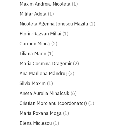
produs
Maxim Andreia-Nicoleta
1
produs
Militar Adela
1
produs
Nicoleta Agenna Ionescu Mazilu
1
produs
Florin-Razvan Mihai
1
produse
Carmen Mincă
2
produs
Liliana Marin
1
produse
Maria Cosmina Dragomir
2
produse
Ana Marilena Mândruț
3
produs
Silvia Maxim
1
produse
Aneta Aurelia Mihalcsik
6
produs
Cristian Moroianu (coordonator)
1
produs
Maria Roxana Moga
1
produs
Elena Miclescu
1