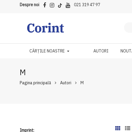
Despre noi
021 319 47 97
CĂRȚILE NOASTRE
AUTORI
NOUT
M
Pagina principală
Autori
M
Imprint