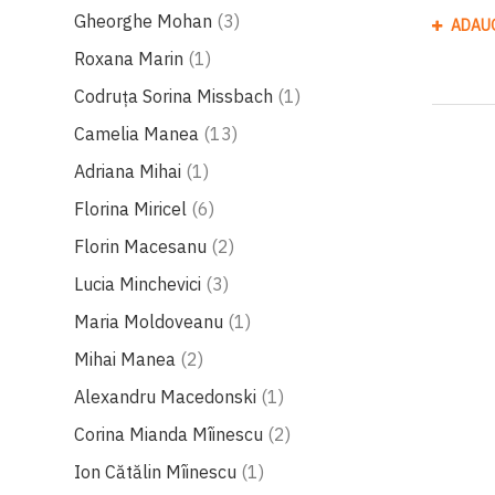
produse
Gheorghe Mohan
3
ADAU
produs
Roxana Marin
1
produs
Codruţa Sorina Missbach
1
produse
Camelia Manea
13
produs
Adriana Mihai
1
produse
Florina Miricel
6
produse
Florin Macesanu
2
produse
Lucia Minchevici
3
produs
Maria Moldoveanu
1
produse
Mihai Manea
2
produs
Alexandru Macedonski
1
produse
Corina Mianda Mîinescu
2
produs
Ion Cătălin Mîinescu
1