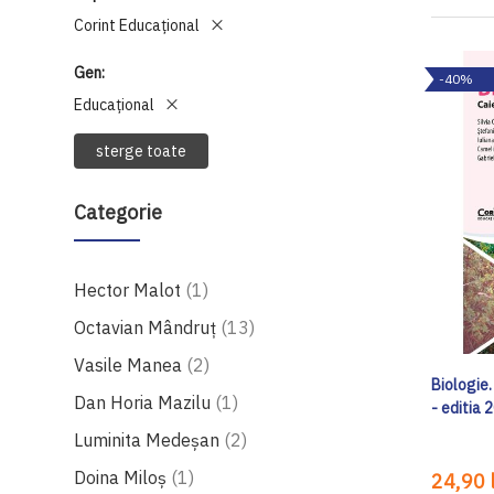
Corint Educaţional
Gen
-40%
Educațional
sterge toate
Categorie
produs
Hector Malot
1
produse
Octavian Mândruţ
13
produse
Vasile Manea
2
Biologie.
produs
Dan Horia Mazilu
1
- editia 
produse
Luminita Medeşan
2
produs
Doina Miloş
1
24,90 l