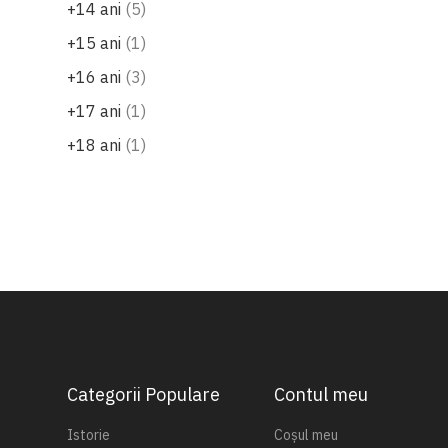
produse
+14 ani
5
produs
+15 ani
1
produse
+16 ani
3
produs
+17 ani
1
produs
+18 ani
1
Categorii Populare
Contul meu
Istorie
Coșul meu