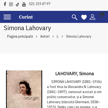
021 319 47 97
Simona Lahovary
Pagina principală
Autori
L
Simona Lahovary
LAHOVARY, Simona
SIMONA LAHOVARY (1881–1936)
a fost fiica lui Alexandru N. Lahovary
(1841–1897), cunoscut avocat și om
politic conservator, și a Simonei
Lahovary (născută Ghermani; 1858–
1915). Simky, cum i se spunea, s-a