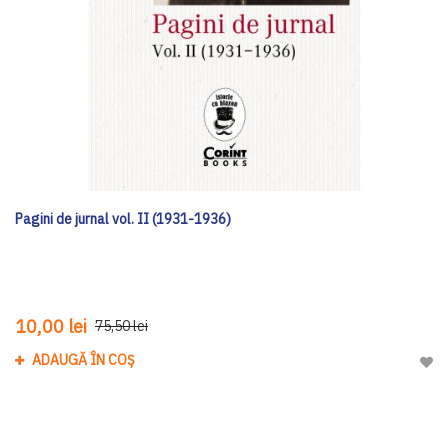
Pagini de jurnal vol. II (1931-1936)
10,00 lei
75,50 lei
ADAUGĂ ÎN COȘ
Adau