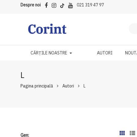
Despre noi
021 319 47 97
CĂRȚILE NOASTRE
AUTORI
NOUT
L
Pagina principală
Autori
L
Gen