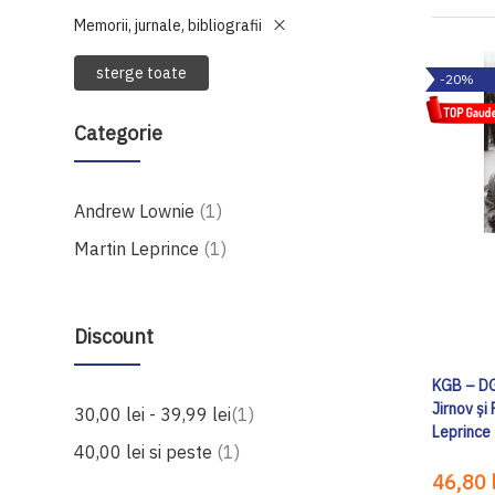
Memorii, jurnale, bibliografii
sterge toate
-20%
Categorie
produs
Andrew Lownie
1
produs
Martin Leprince
1
Discount
KGB – DGS
Jirnov și
produs
30,00 lei
-
39,99 lei
1
Leprince
produs
40,00 lei
si peste
1
46,80 l