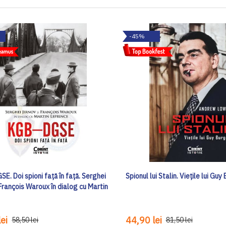
-45%
E. Doi spioni față în față. Serghei
Spionul lui Stalin. Viețile lui Gu
 François Waroux în dialog cu Martin
ei
44,90 lei
58,50 lei
81,50 lei