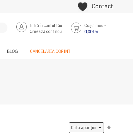
Contact
Intră în contul tău
Coşul meu
Creează cont nou
0,00 lei
BLOG
CANCELARIA CORINT
Setati
ascendent