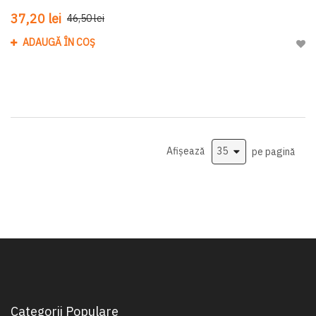
37,20 lei
46,50 lei
ADAUGĂ ÎN COȘ
Adau
Afișează
pe pagină
Categorii Populare