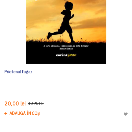
Prietenul fugar
20,00 lei
40,90 lei
ADAUGĂ ÎN COȘ
Adau