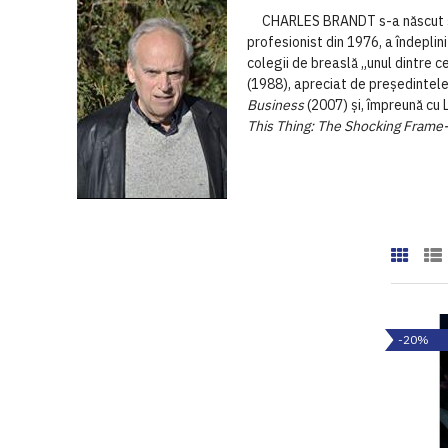
CHARLES BRANDT s-a născut și a c
profesionist din 1976, a îndeplin
colegii de breaslă „unul dintre c
(1988), apreciat de președintele
Business
(2007) și, împreună cu 
This Thing: The Shocking Frame-
-20%