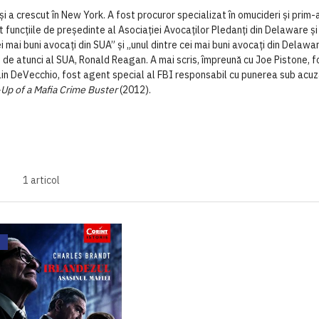
rescut în New York. A fost procuror specializat în omucideri și prim-ad
it funcțiile de președinte al Asociației Avocaților Pledanți din Delaware și
ei mai buni avocați din SUA” și „unul dintre cei mai buni avocați din Delaw
 de atunci al SUA, Ronald Reagan. A mai scris, împreună cu Joe Pistone, 
Lin DeVecchio, fost agent special al FBI responsabil cu punerea sub acu
Up of a Mafia Crime Buster
(2012).
1
articol