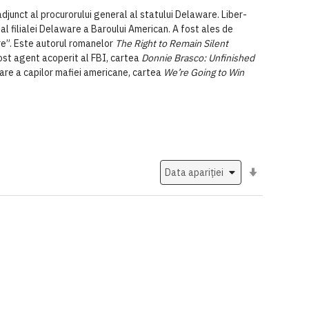
junct al procurorului general al statului Delaware. Liber-
 al filialei Delaware a Baroului American. A fost ales de
are”. Este autorul romanelor
The Right to Remain Silent
fost agent acoperit al FBI, cartea
Donnie Brasco: Unfinished
zare a capilor mafiei americane, cartea
We’re Going to Win
Setati
ascendent