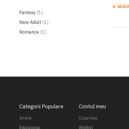
ADAU
produs
Fantasy
1
produs
New Adult
1
produs
Romance
1
Categorii Populare
Contul meu
Istorie
Coșul meu
Educațional
Wishlist