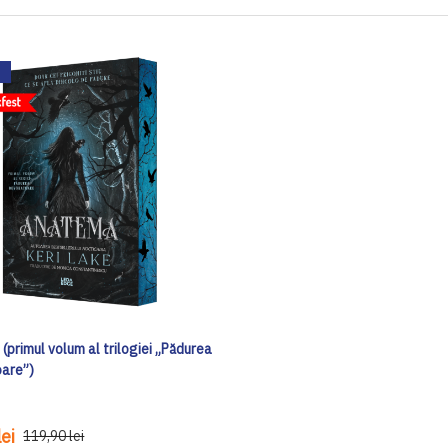
primul volum al trilogiei „Pădurea
are”)
ei
119,90 lei