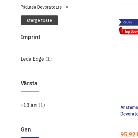
Pădurea Devoratoare
sterge toate
-20%
Imprint
produs
Leda Edge
1
Vârsta
produs
+18 ani
1
Anatema (
Devorato
Gen
95,92 l