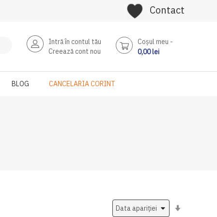
Contact
Intră în contul tău
Coşul meu
Creează cont nou
0,00 lei
BLOG
CANCELARIA CORINT
Setati
ascendent