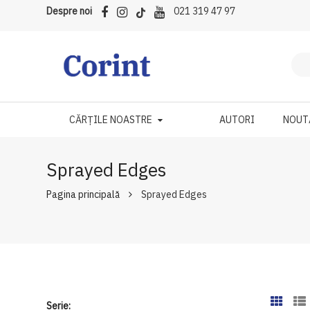
Despre noi
021 319 47 97
CĂRȚILE NOASTRE
AUTORI
NOUT
Sprayed Edges
Pagina principală
Sprayed Edges
Serie