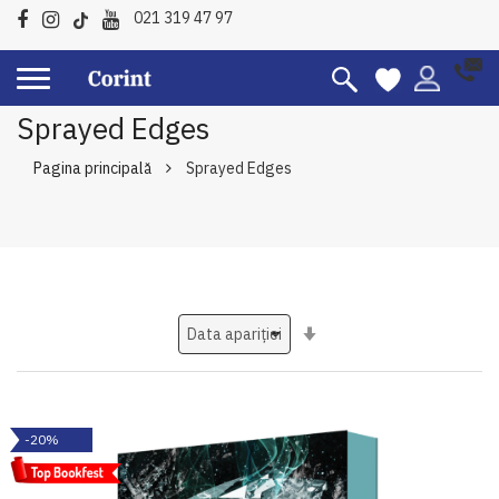
021 319 47 97
Sprayed Edges
Pagina principală
Sprayed Edges
Setati
ascendent
-20%