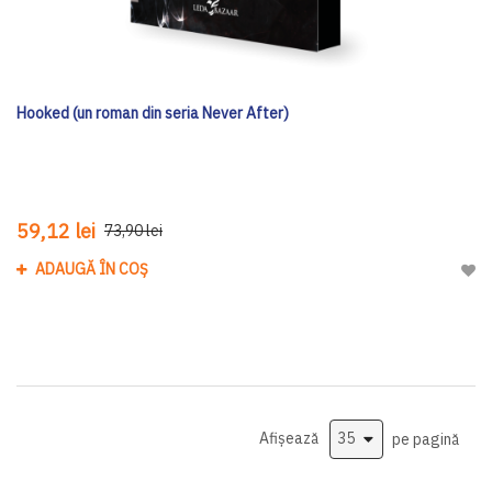
Hooked (un roman din seria Never After)
59,12 lei
73,90 lei
ADAUGĂ ÎN COȘ
Adau
Afișează
pe pagină