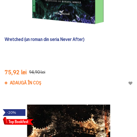
Wretched (un roman din seria Never After)
75,92 lei
94,90 lei
ADAUGĂ ÎN COȘ
Adau
-20%