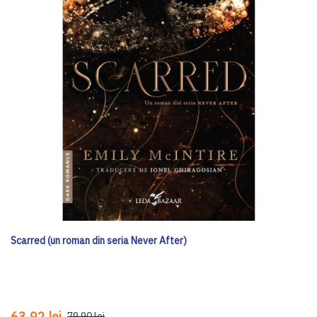
Scarred (un roman din seria Never After)
63,92 lei
79,90 lei