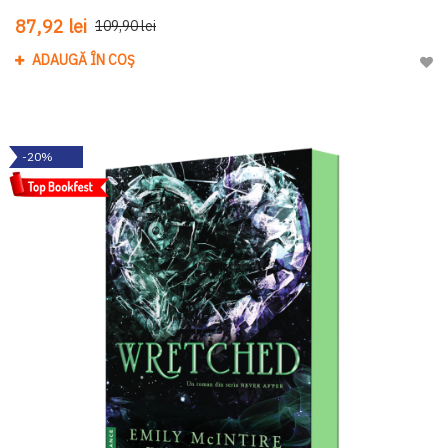
87,92 lei
109,90 lei
ADAUGĂ ÎN COȘ
Adau
-20%