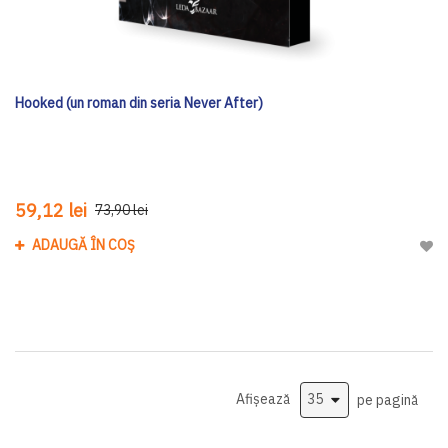
Hooked (un roman din seria Never After)
59,12 lei
73,90 lei
ADAUGĂ ÎN COȘ
Adau
Afișează
pe pagină