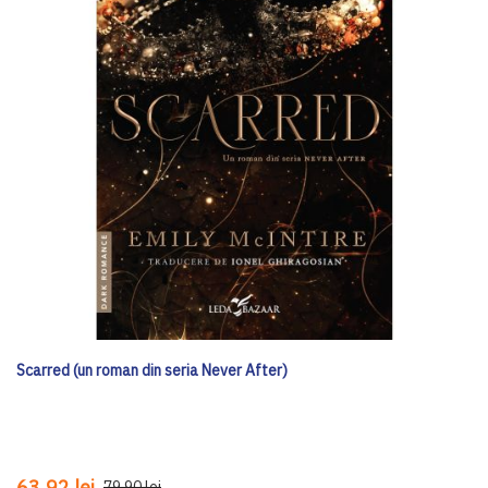
Scarred (un roman din seria Never After)
63,92 lei
79,90 lei