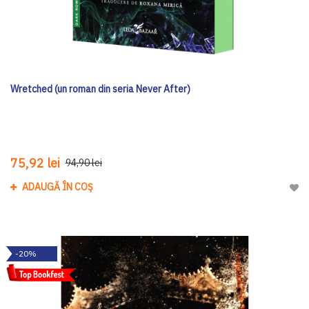
Wretched (un roman din seria Never After)
75,92 lei
94,90 lei
ADAUGĂ ÎN COȘ
Adau
-20%