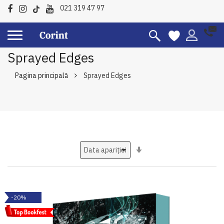
021 319 47 97
Sprayed Edges
Pagina principală
Sprayed Edges
Setati
ascendent
-20%