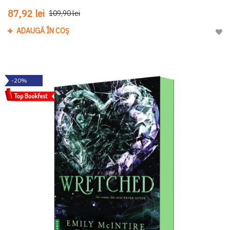
87,92 lei
109,90 lei
ADAUGĂ ÎN COȘ
Adau
-20%