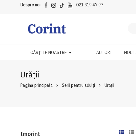
Despre noi
021 319 47 97
CĂRȚILE NOASTRE
AUTORI
NOUT
Urății
Pagina principală
Serii pentru adulți
Urății
Imprint