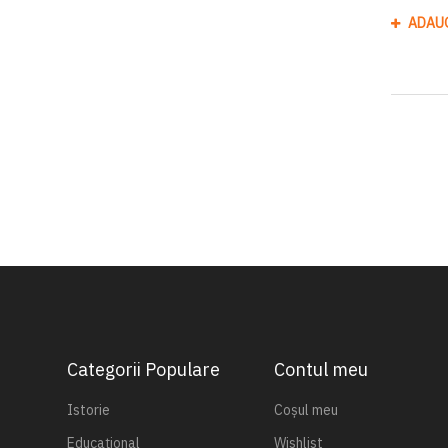
ADAU
Categorii Populare
Contul meu
Istorie
Coșul meu
Educațional
Wishlist