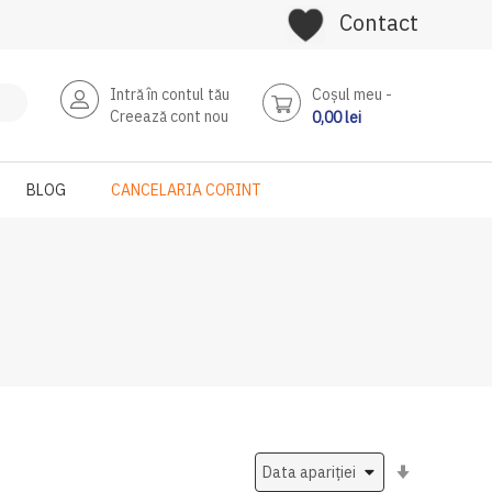
Contact
Intră în contul tău
Coşul meu
Creează cont nou
0,00 lei
BLOG
CANCELARIA CORINT
Setati
ascendent