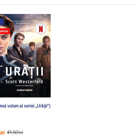
imul volum al seriei „Urâții”)
ei
49,50 lei