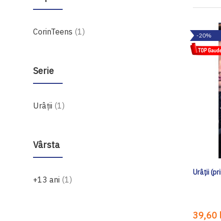
produs
CorinTeens
1
-20%
Serie
produs
Urâții
1
Vârsta
Urâții (pr
produs
+13 ani
1
39,60 l