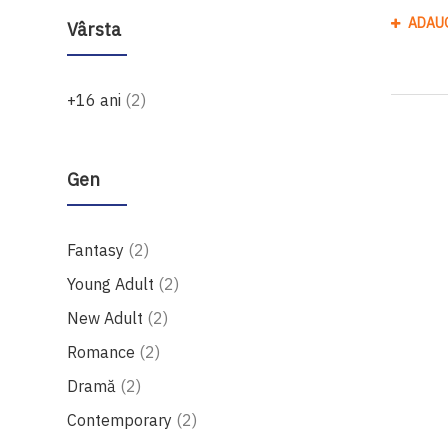
ADAU
Vârsta
produse
+16 ani
2
Gen
produse
Fantasy
2
produse
Young Adult
2
produse
New Adult
2
produse
Romance
2
produse
Dramă
2
produse
Contemporary
2