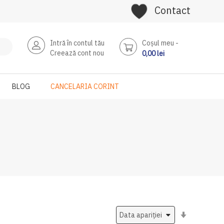
Contact
Intră în contul tău
Coşul meu
Creează cont nou
0,00 lei
BLOG
CANCELARIA CORINT
Setati
ascendent