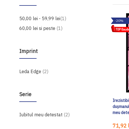
produs
50,00 lei
-
59,99 lei
1
-20%
produs
60,00 lei
si peste
1
Imprint
produse
Leda Edge
2
Serie
Irezistib
dușmanul 
meu dete
produse
Iubitul meu detestat
2
71,92 l