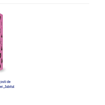
gosti de
ei „Iubitul