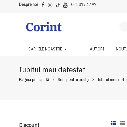
Despre noi
021 319 47 97
CĂRȚILE NOASTRE
AUTORI
NOUT
Iubitul meu detestat
Pagina principală
Serii pentru adulți
Iubitul meu det
Discount