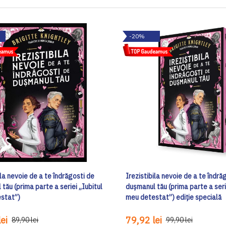
-20%
ila nevoie de a te îndrăgosti de
Irezistibila nevoie de a te îndră
tău (prima parte a seriei „Iubitul
dușmanul tău (prima parte a seri
stat”)
meu detestat”) ediţie specială
ei
79,92 lei
89,90 lei
99,90 lei