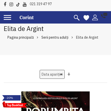
021 319 47 97
Elita de Argint
Pagina principală
Serii pentru adulți
Elita de Argint
Setati
ascendent
-20%