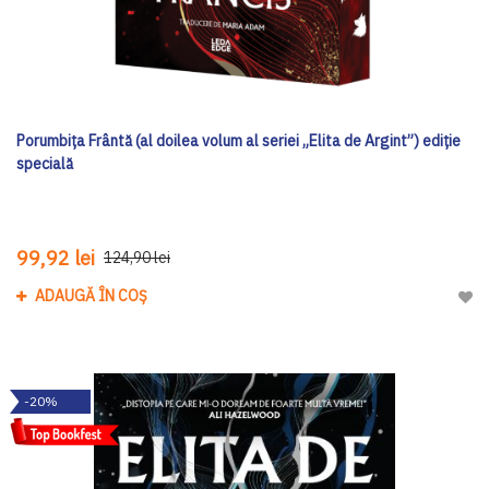
Porumbița Frântă (al doilea volum al seriei „Elita de Argint”) ediţie
specială
99,92 lei
124,90 lei
ADAUGĂ ÎN COȘ
Adau
-20%