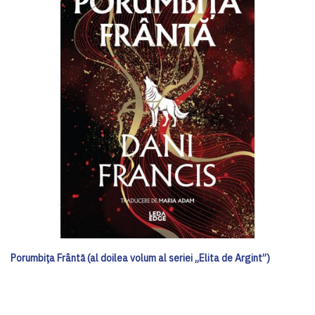
Porumbița Frântă (al doilea volum al seriei „Elita de Argint”)