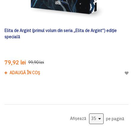
Elita de Argint (primul volum din seria „Elita de Argint”) ediţie
specială
79,92 lei
99,90 lei
ADAUGĂ ÎN COȘ
Adau
Afișează
pe pagină