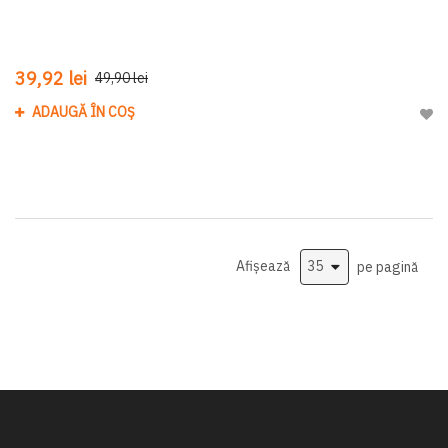
39,92 lei
49,90 lei
ADAUGĂ ÎN COȘ
Adau
Afișează
pe pagină