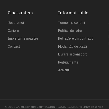
Cine suntem
Informații utile
Despre noi
Termeni și condiții
Cariere
Politică de retur
Imprinturile noastre
Retragere din contract
Contact
Modalități de plată
Livrare și transport
Regulamente
Achiziții
© 2022 Grupul Editorial Corint (CORINT LOGISTIC SRL). All Rights Reserved.