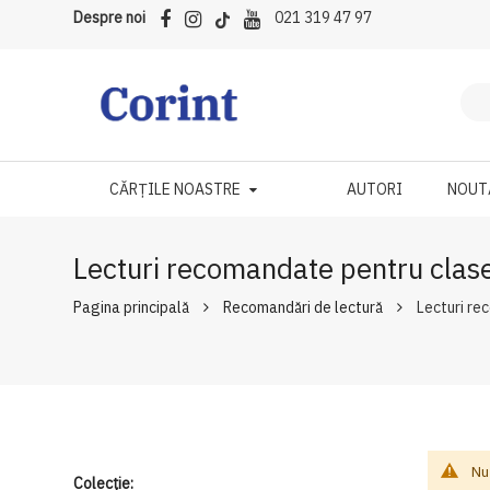
Despre noi
021 319 47 97
CĂRȚILE NOASTRE
AUTORI
NOUT
Lecturi recomandate pentru clasel
Pagina principală
Recomandări de lectură
Lecturi re
Nu
Colecție