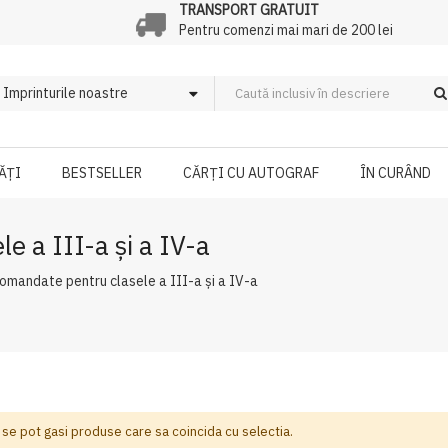
TRANSPORT GRATUIT
Pentru comenzi mai mari de 200 lei
ĂȚI
BESTSELLER
CĂRȚI CU AUTOGRAF
ÎN CURÂND
e a III-a şi a IV-a
comandate pentru clasele a III-a şi a IV-a
 se pot gasi produse care sa coincida cu selectia.