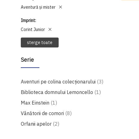
Aventură și mister
Imprint
Corint Junior
sterge toate
Serie
produse
Aventuri pe colina colecționarului
3
produs
Biblioteca domnului Lemoncello
1
produs
Max Einstein
1
produse
Vânătorii de comori
8
produse
Orfanii apelor
2