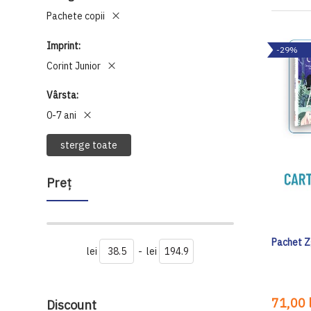
Pachete copii
Imprint
-29%
Corint Junior
Vârsta
0-7 ani
sterge toate
Preţ
Pachet Zg
lei
-
lei
71,00 l
Discount