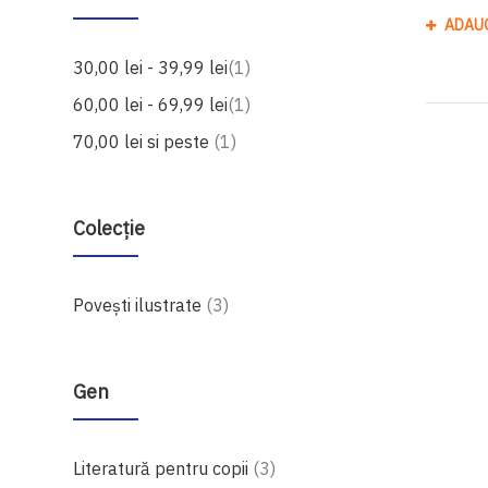
ADAU
produs
30,00 lei
-
39,99 lei
1
produs
60,00 lei
-
69,99 lei
1
produs
70,00 lei
si peste
1
Colecție
produse
Povești ilustrate
3
Gen
produse
Literatură pentru copii
3