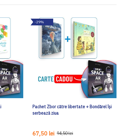
-29%
i
Pachet Zbor către libertate + Bondărel își
serbează ziua
67,50 lei
94,50 lei