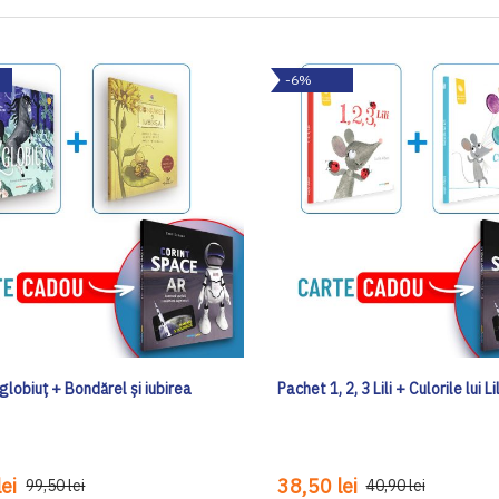
-6%
lobiuț + Bondărel și iubirea
Pachet 1, 2, 3 Lili + Culorile lui Lil
ei
38,50 lei
99,50 lei
40,90 lei