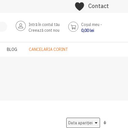
Contact
Intră în contul tău
Coşul meu
Creează cont nou
0,00 lei
BLOG
CANCELARIA CORINT
Setati
ascendent