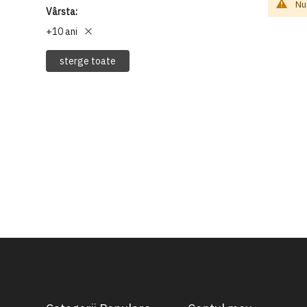
Nu
Vârsta
+10 ani
sterge toate