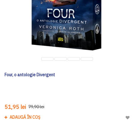
Four, o antologie Divergent
51,95 lei
79,90 lei
ADAUGĂ ÎN COȘ
Adau