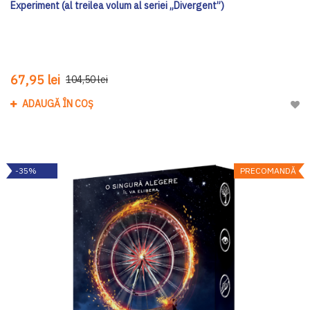
Experiment (al treilea volum al seriei „Divergent”)
67,95 lei
104,50 lei
ADAUGĂ ÎN COȘ
Adau
-35%
PRECOMANDĂ