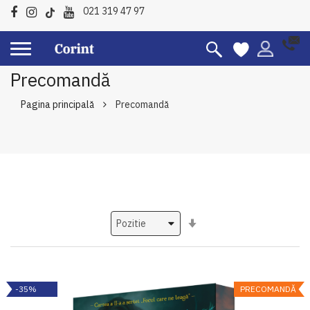
021 319 47 97
Precomandă
Pagina principală
Precomandă
Setati
ascendent
-35%
PRECOMANDĂ