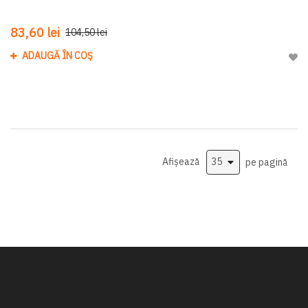
83,60 lei
104,50 lei
ADAUGĂ ÎN COȘ
Adau
Afișează
pe pagină