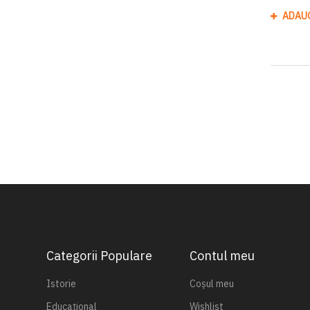
ADAU
Categorii Populare
Contul meu
Istorie
Coșul meu
Educațional
Wishlist