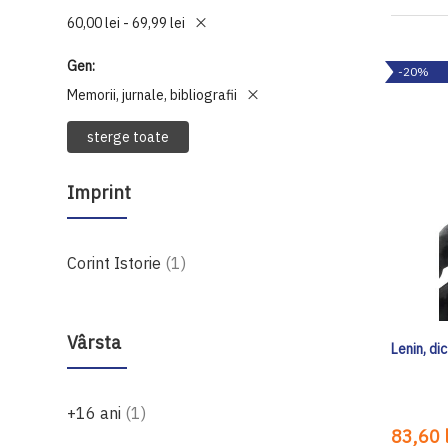
60,00 lei - 69,99 lei
Gen
-20%
Memorii, jurnale, bibliografii
sterge toate
Imprint
produs
Corint Istorie
1
Vârsta
Lenin, di
produs
+16 ani
1
83,60 l