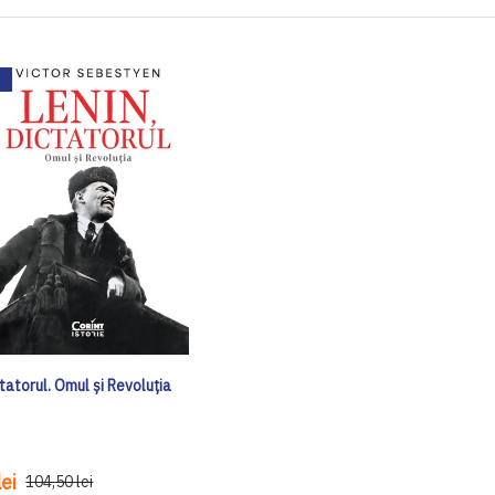
ctatorul. Omul și Revoluția
ei
104,50 lei