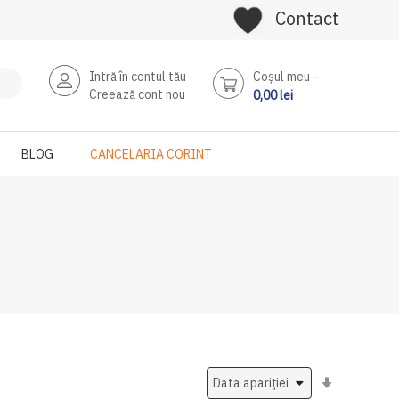
Contact
Intră în contul tău
Coşul meu
Creează cont nou
0,00 lei
BLOG
CANCELARIA CORINT
Setati
ascendent