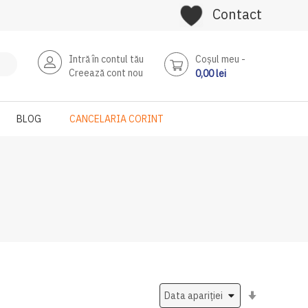
Contact
Intră în contul tău
Coşul meu
Creează cont nou
0,00 lei
BLOG
CANCELARIA CORINT
Setati
ascendent