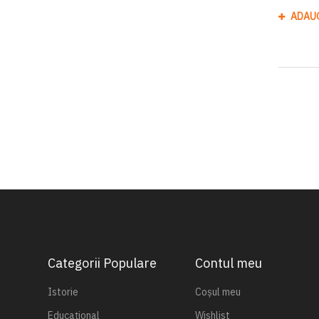
ADAU
Categorii Populare
Contul meu
Istorie
Coșul meu
Educațional
Wishlist