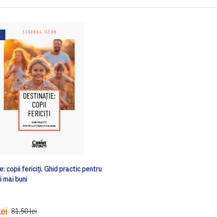
e: copii fericiți. Ghid practic pentru
ți mai buni
ei
81,50 lei