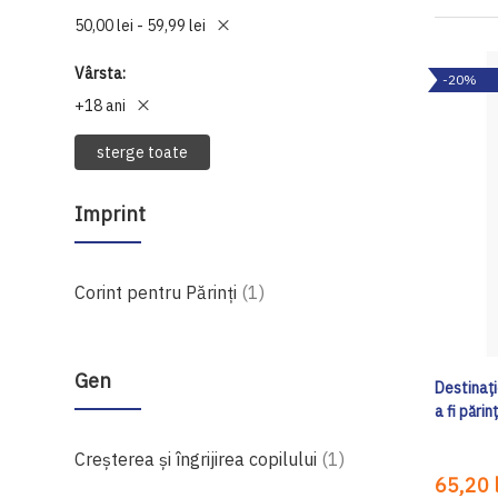
50,00 lei - 59,99 lei
Vârsta
-20%
+18 ani
sterge toate
Imprint
produs
Corint pentru Părinți
1
Gen
Destinați
a fi părin
produs
Creșterea și îngrijirea copilului
1
65,20 l