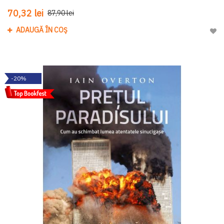
70,32 lei
87,90 lei
ADAUGĂ ÎN COȘ
Adau
-20%