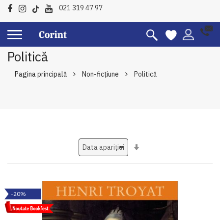
021 319 47 97
Politică
Pagina principală
Non-ficțiune
Politică
Setati
ascendent
-20%