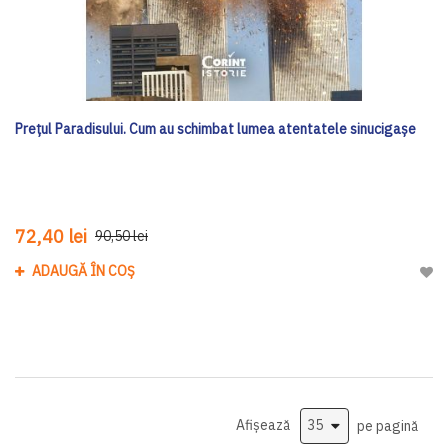
Prețul Paradisului. Cum au schimbat lumea atentatele sinucigașe
72,40 lei
90,50 lei
ADAUGĂ ÎN COȘ
Adau
Afișează
pe pagină