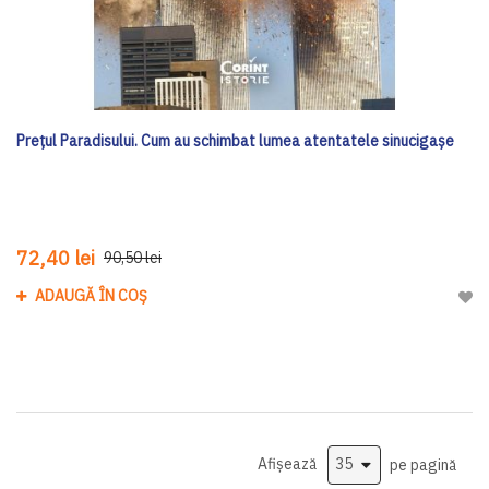
Prețul Paradisului. Cum au schimbat lumea atentatele sinucigașe
72,40 lei
90,50 lei
ADAUGĂ ÎN COȘ
Adau
Afișează
pe pagină