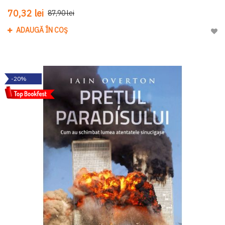
70,32 lei
87,90 lei
ADAUGĂ ÎN COȘ
Adau
-20%