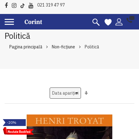
021 319 47 97
Politică
Pagina principală
Non-ficțiune
Politică
Setati
ascendent
-20%