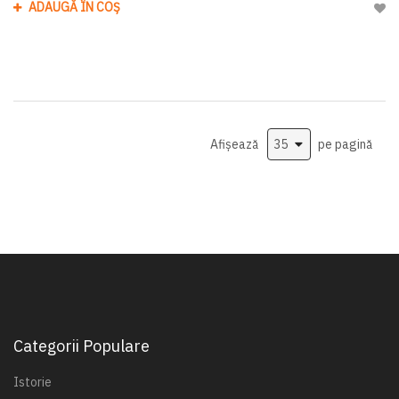
ADAUGĂ ÎN COȘ
Adau
Afișează
pe pagină
Categorii Populare
Istorie