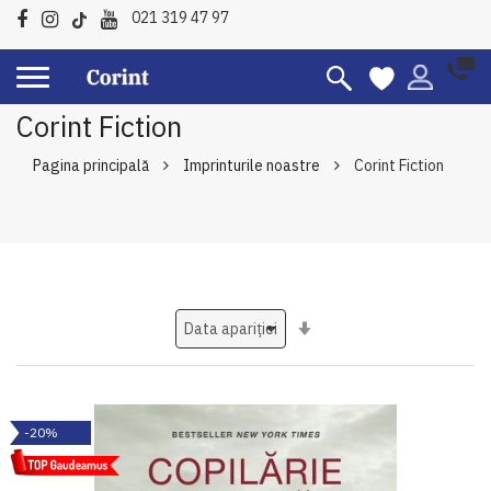
021 319 47 97
Corint Fiction
Pagina principală
Imprinturile noastre
Corint Fiction
Setati
ascendent
-20%