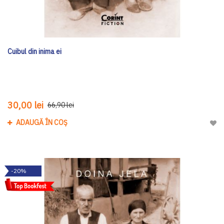
Cuibul din inima ei
30,00 lei
66,90 lei
ADAUGĂ ÎN COȘ
Adau
-20%