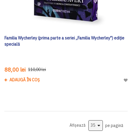
Familia Wycherley (prima parte a seriei „Familia Wycherley") ediţie
specială
88,00 lei
110,00 lei
ADAUGĂ ÎN COȘ
Adau
Afișează
pe pagină