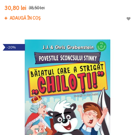
30,80 lei
38,50 lei
ADAUGĂ ÎN COȘ
Adau
-20%