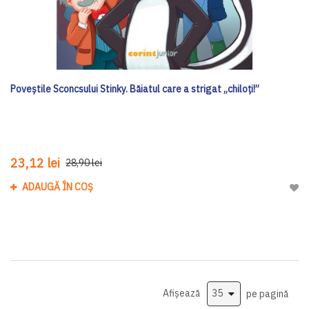
Poveștile Sconcsului Stinky. Băiatul care a strigat „chiloți!”
23,12 lei
28,90 lei
ADAUGĂ ÎN COȘ
Adau
Afișează
pe pagină