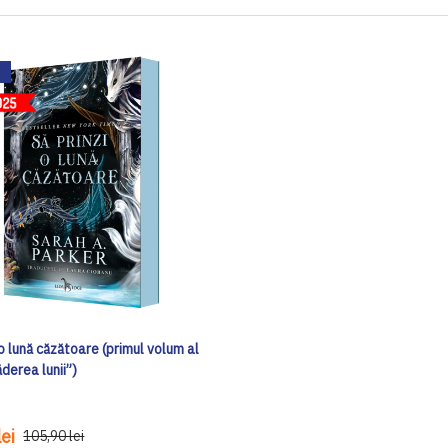
 o lună căzătoare (primul volum al
ăderea lunii”)
ei
105,90 lei