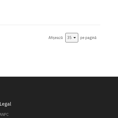
Afișează
pe pagină
Legal
ANPC