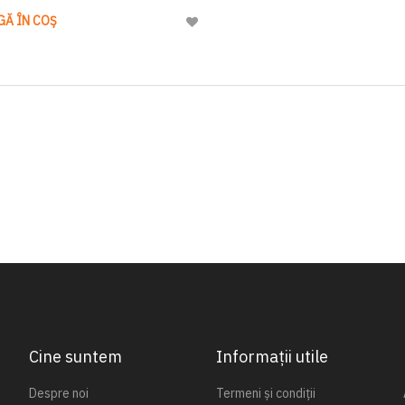
GĂ ÎN COȘ
Adaugă
la
Lista
de
Dorinte
Cine suntem
Informații utile
Despre noi
Termeni și condiții