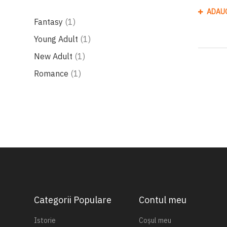
ADAU
produs
Fantasy
1
produs
Young Adult
1
produs
New Adult
1
produs
Romance
1
Categorii Populare
Contul meu
Istorie
Coșul meu