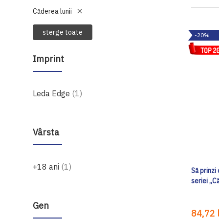
Căderea lunii
sterge toate
-20%
Imprint
produs
Leda Edge
1
Vârsta
produs
+18 ani
1
Să prinzi
seriei „C
Gen
84,72 l