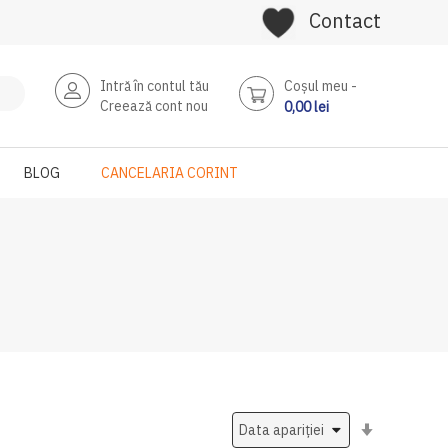
Contact
Intră în contul tău
Coşul meu
Creează cont nou
0,00 lei
BLOG
CANCELARIA CORINT
Setati
ascendent