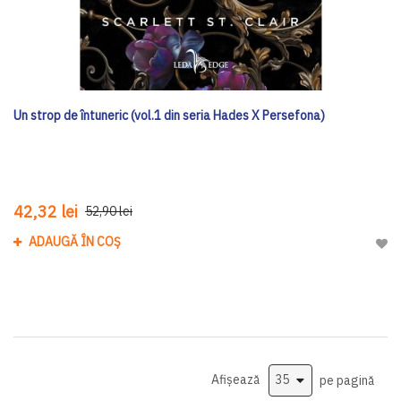
Un strop de întuneric (vol.1 din seria Hades X Persefona)
42,32 lei
52,90 lei
ADAUGĂ ÎN COȘ
Adau
Afișează
pe pagină