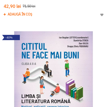
42,90 lei
71,50 lei
ADAUGĂ ÎN COȘ
Adau
-40%