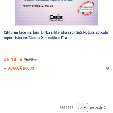
Cititul ne face mai buni. Limba și literatura română. Noțiuni, aplicații,
repere istorice. Clasa a X-a, ediţia a II-a
46,14 lei
76,90 lei
ADAUGĂ ÎN COȘ
Adau
Afișează
pe pagină