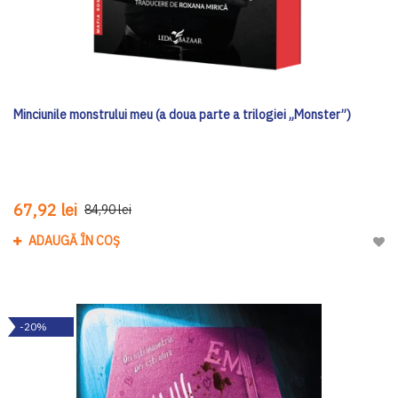
Minciunile monstrului meu (a doua parte a trilogiei „Monster”)
67,92 lei
84,90 lei
ADAUGĂ ÎN COȘ
Adau
-20%