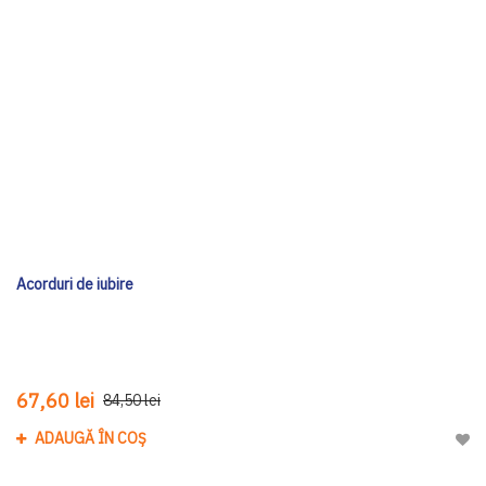
Acorduri de iubire
67,60 lei
84,50 lei
ADAUGĂ ÎN COȘ
Adau