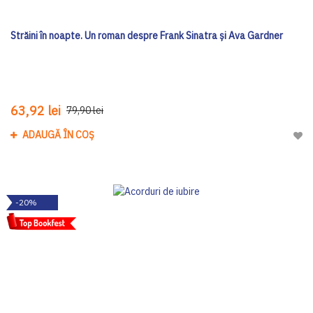
Străini în noapte. Un roman despre Frank Sinatra și Ava Gardner
63,92 lei
79,90 lei
ADAUGĂ ÎN COȘ
Adau
-20%