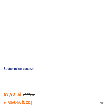
Spune-mi ce ascunzi
67,92 lei
84,90 lei
ADAUGĂ ÎN COȘ
Adau