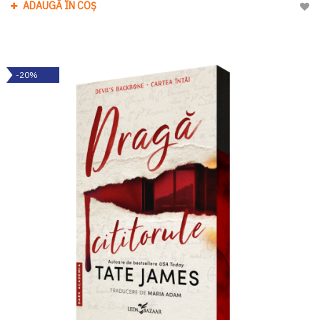
ADAUGĂ ÎN COȘ
Adau
-20%