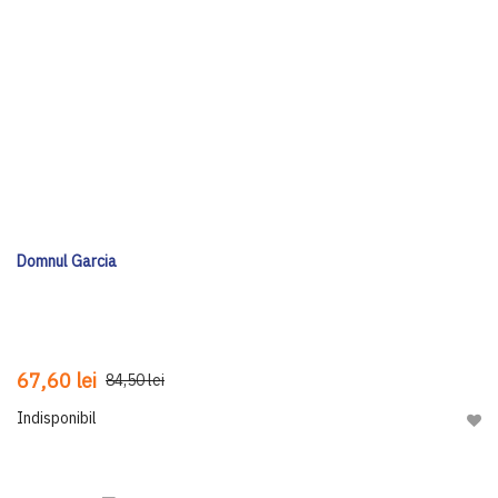
Domnul Garcia
67,60 lei
84,50 lei
Indisponibil
Adau