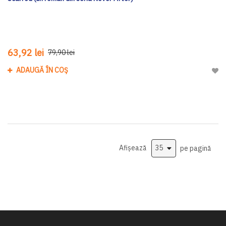
63,92 lei
79,90 lei
ADAUGĂ ÎN COȘ
Adau
Afișează
pe pagină