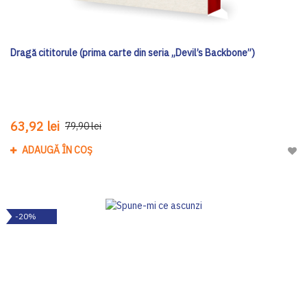
Dragă cititorule (prima carte din seria „Devil’s Backbone”)
63,92 lei
79,90 lei
ADAUGĂ ÎN COȘ
Adau
-20%