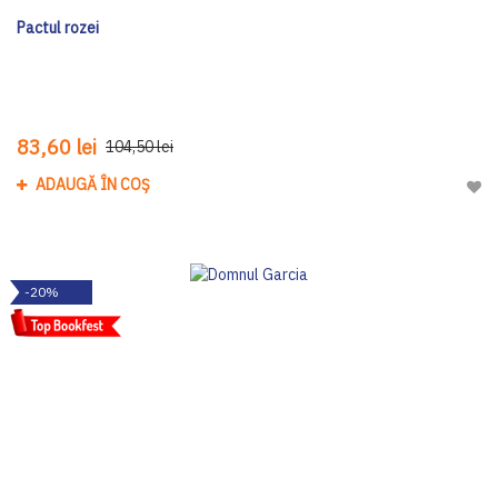
Pactul rozei
83,60 lei
104,50 lei
ADAUGĂ ÎN COȘ
Adau
-20%