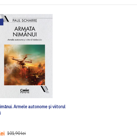
imănui. Armele autonome și viitorul
i
ei
101,90 lei