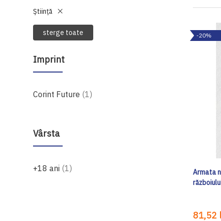
Știință
sterge toate
-20%
Imprint
produs
Corint Future
1
Vârsta
produs
+18 ani
1
Armata n
războiulu
81,52 l