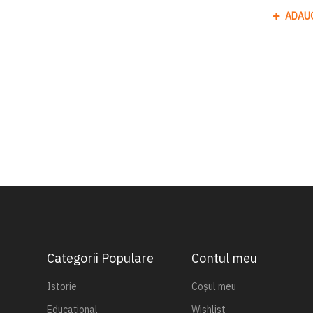
ADAU
Categorii Populare
Contul meu
Istorie
Coșul meu
Educațional
Wishlist