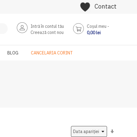
Contact
Intră în contul tău
Coşul meu
Creează cont nou
0,00 lei
BLOG
CANCELARIA CORINT
Setati
ascendent