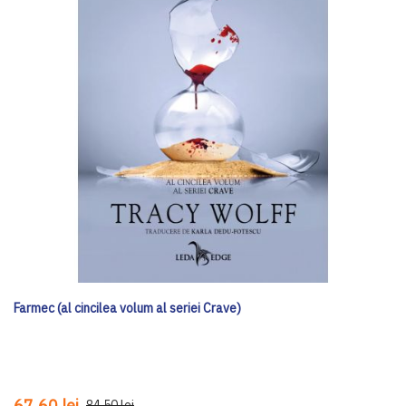
Farmec (al cincilea volum al seriei Crave)
67,60 lei
84,50 lei