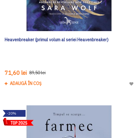
Heavenbreaker (primul volum al seriei Heavenbreaker)
71,60 lei
89,50 lei
ADAUGĂ ÎN COȘ
Adau
-20%