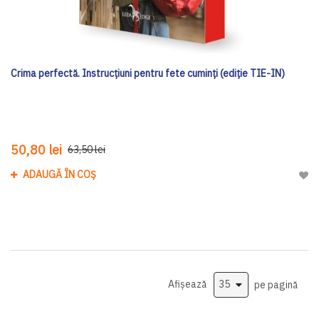
Crima perfectă. Instrucțiuni pentru fete cuminți (ediție TIE-IN)
50,80 lei
63,50 lei
ADAUGĂ ÎN COȘ
Adau
Afișează
pe pagină