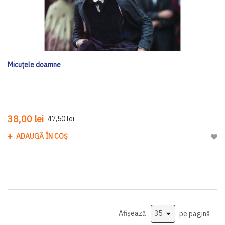
Micuțele doamne
38,00 lei
47,50 lei
ADAUGĂ ÎN COȘ
Adau
Afișează
pe pagină