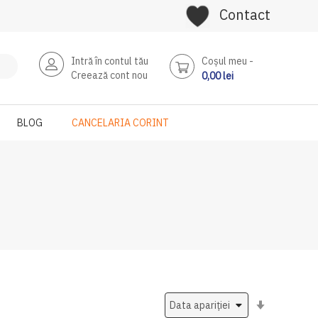
Contact
Intră în contul tău
Coşul meu
Creează cont nou
0,00 lei
BLOG
CANCELARIA CORINT
Setati
ascendent