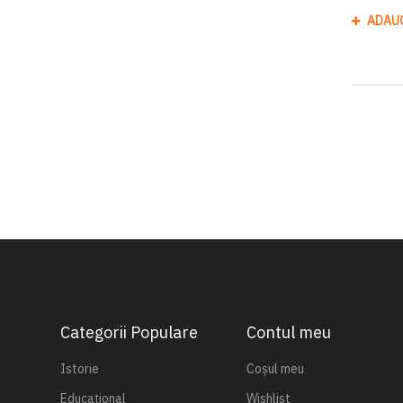
ADAU
Categorii Populare
Contul meu
Istorie
Coșul meu
Educațional
Wishlist