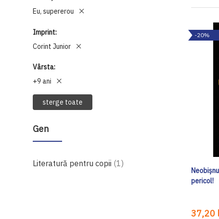
Eu, supererou
Imprint
-20%
Corint Junior
Vârsta
+9 ani
sterge toate
Gen
produs
Literatură pentru copii
1
Neobișnui
pericol!
37,20 l