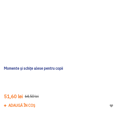
Momente și schițe alese pentru copii
51,60 lei
64,50 lei
ADAUGĂ ÎN COȘ
Adau