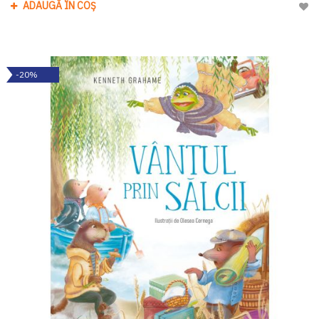
ADAUGĂ ÎN COȘ
Adau
-20%