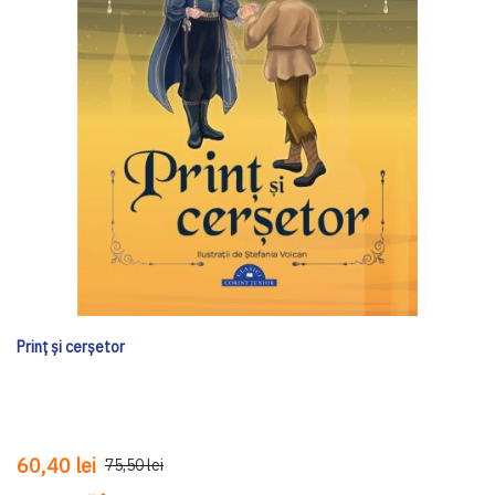
Prinț și cerșetor
60,40 lei
75,50 lei