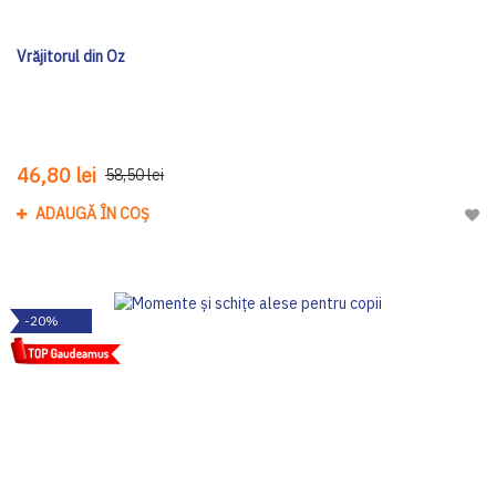
Vrăjitorul din Oz
46,80 lei
58,50 lei
ADAUGĂ ÎN COȘ
Adau
-20%