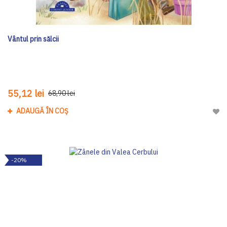
Vântul prin sălcii
55,12 lei
68,90 lei
ADAUGĂ ÎN COȘ
Adau
-20%