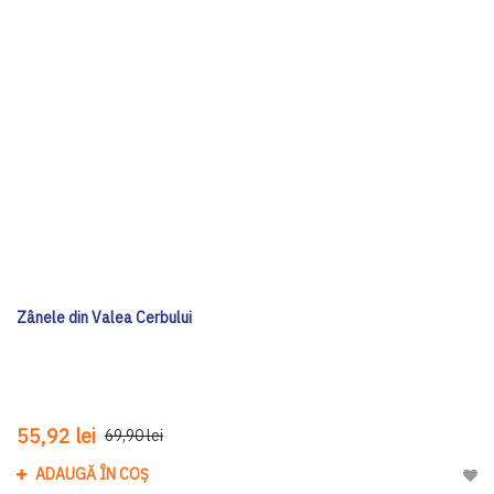
Zânele din Valea Cerbului
55,92 lei
69,90 lei
ADAUGĂ ÎN COȘ
Adau