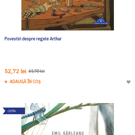
Povestiri despre regele Arthur
52,72 lei
65,90 lei
ADAUGĂ ÎN COȘ
Adau
-20%