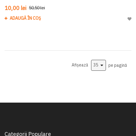
10,00 lei
50,50 lei
ADAUGĂ ÎN COȘ
Adau
Afișează
pe pagină
Categorii Populare