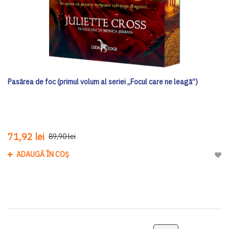
Pasărea de foc (primul volum al seriei „Focul care ne leagă”)
71,92 lei
89,90 lei
ADAUGĂ ÎN COȘ
Adau