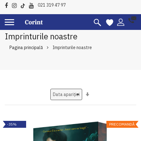
021 319 47 97
Imprinturile noastre
Pagina principală
Imprinturile noastre
Setati
ascendent
-35%
PRECOMANDĂ