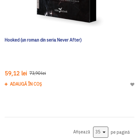
Hooked (un roman din seria Never After)
59,12 lei
73,90 lei
ADAUGĂ ÎN COȘ
Adau
Afișează
pe pagină