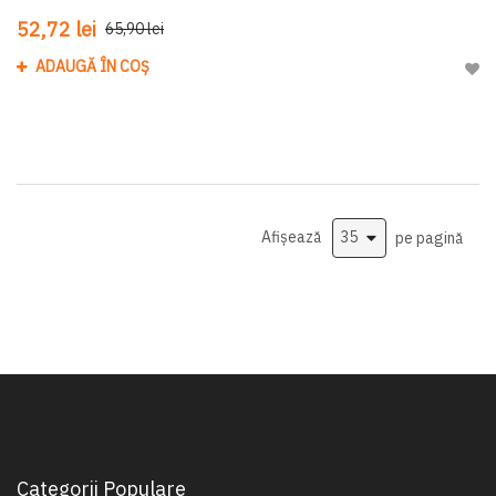
52,72 lei
65,90 lei
ADAUGĂ ÎN COȘ
Adau
Afișează
pe pagină
Categorii Populare