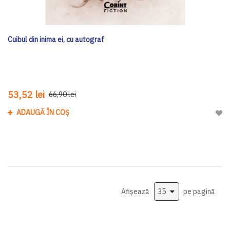
Cuibul din inima ei, cu autograf
53,52 lei
66,90 lei
ADAUGĂ ÎN COȘ
Adau
Afișează
pe pagină