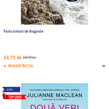
Patru scrisori de dragoste
52,72 lei
65,90 lei
ADAUGĂ ÎN COȘ
Adau
-20%