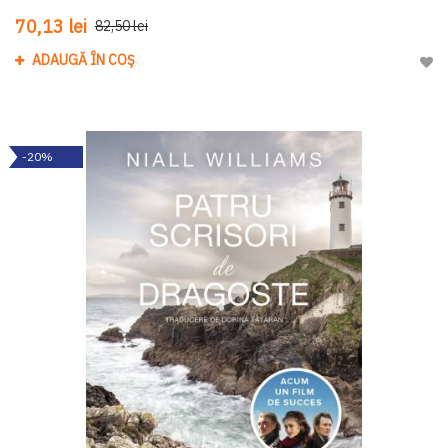
70,13 lei
82,50 lei
ADAUGĂ ÎN COȘ
Adau
-20%