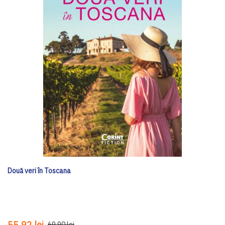
Două veri în Toscana
55,92 lei
69,90 lei