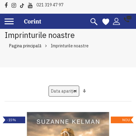
021 319 47 97
Imprinturile noastre
Pagina principală
Imprinturile noastre
Setati
ascendent
-15%
NOU