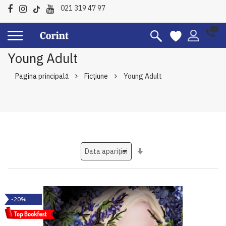
021 319 47 97
Young Adult
Pagina principală
Ficțiune
Young Adult
Setati
ascendent
-20%