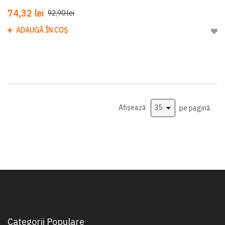
74,32 lei
92,90 lei
ADAUGĂ ÎN COȘ
Adau
Afișează
pe pagină
Categorii Populare