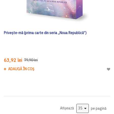
Privește-mă (prima carte din seria „Noua Republică”)
63,92 lei
79,90 lei
ADAUGĂ ÎN COȘ
Adau
Afișează
pe pagină