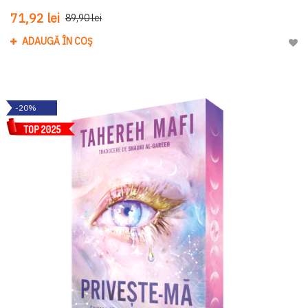
71,92 lei
89,90 lei
ADAUGĂ ÎN COȘ
Adau
-20%