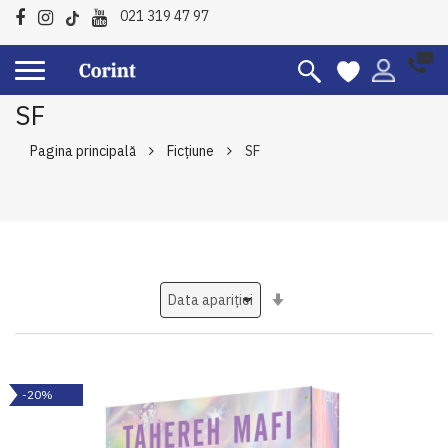
021 319 47 97
SF
Pagina principală
Ficțiune
SF
Setati
ascendent
-20%