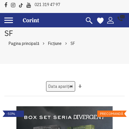
021 319 47 97
SF
Pagina principală
Ficțiune
SF
Setati
ascendent
-50%
PRECOMANDĂ