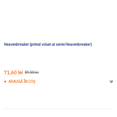
Heavenbreaker (primul volum al seriei Heavenbreaker)
71,60 lei
89,50 lei
ADAUGĂ ÎN COȘ
Adau