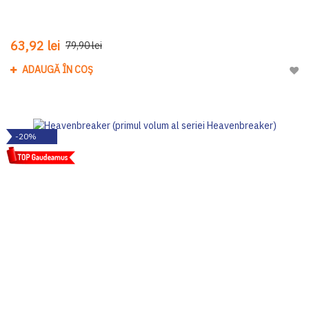
63,92 lei
79,90 lei
ADAUGĂ ÎN COȘ
Adau
-20%