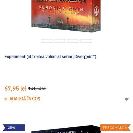
Experiment (al treilea volum al seriei „Divergent”)
67,95 lei
104,50 lei
ADAUGĂ ÎN COȘ
Adau
-35%
PRECOMANDĂ