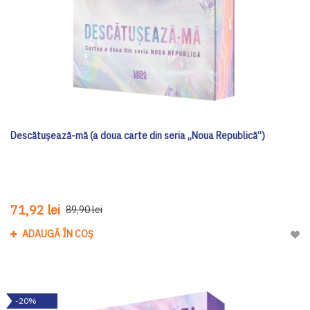
Descătușează-mă (a doua carte din seria „Noua Republică”)
71,92 lei
89,90 lei
ADAUGĂ ÎN COȘ
Adau
-20%