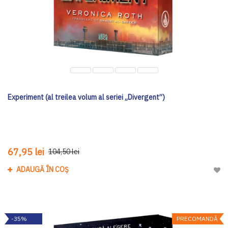
Experiment (al treilea volum al seriei „Divergent”)
67,95 lei
104,50 lei
ADAUGĂ ÎN COȘ
Adau
-35%
PRECOMANDĂ