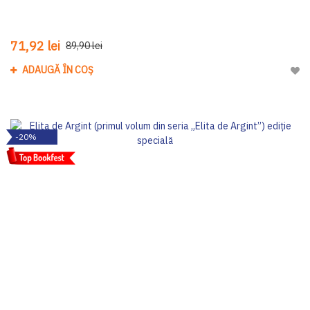
71,92 lei
89,90 lei
ADAUGĂ ÎN COȘ
Adau
-20%