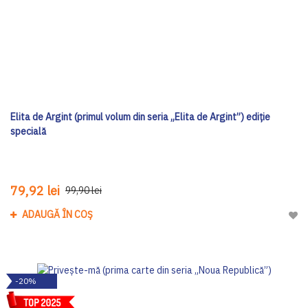
Elita de Argint (primul volum din seria „Elita de Argint”) ediţie
specială
79,92 lei
99,90 lei
ADAUGĂ ÎN COȘ
Adau
-20%