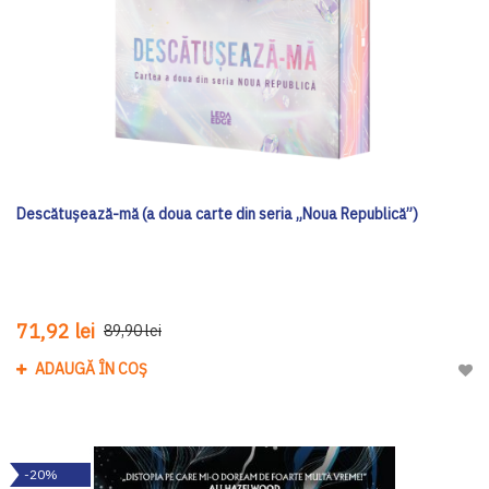
Descătușează-mă (a doua carte din seria „Noua Republică”)
71,92 lei
89,90 lei
ADAUGĂ ÎN COȘ
Adau
-20%