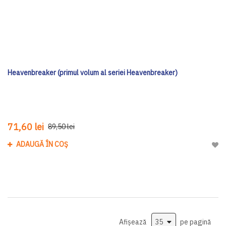
Heavenbreaker (primul volum al seriei Heavenbreaker)
71,60 lei
89,50 lei
ADAUGĂ ÎN COȘ
Adau
Afișează
pe pagină