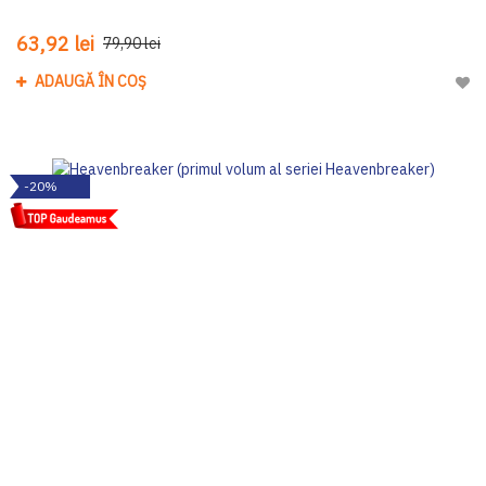
63,92 lei
79,90 lei
ADAUGĂ ÎN COȘ
Adau
-20%