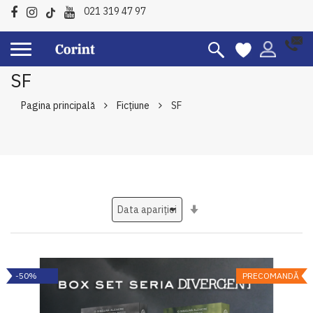
021 319 47 97
SF
Pagina principală
Ficțiune
SF
Setati
ascendent
-50%
PRECOMANDĂ