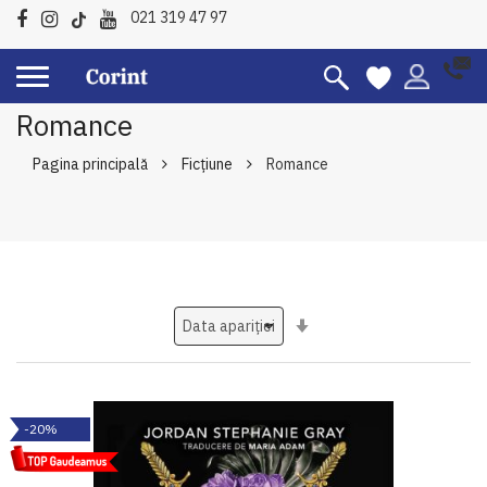
021 319 47 97
Romance
Pagina principală
Ficțiune
Romance
Setati
ascendent
-20%