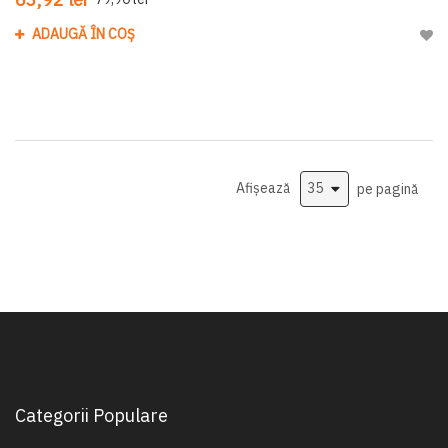
ADAUGĂ ÎN COȘ
Adau
Afișează
pe pagină
Categorii Populare