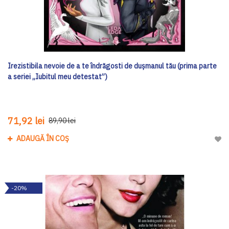
Irezistibila nevoie de a te îndrăgosti de dușmanul tău (prima parte
a seriei „Iubitul meu detestat”)
71,92 lei
89,90 lei
ADAUGĂ ÎN COȘ
Adau
-20%