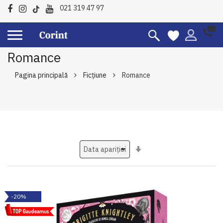
021 319 47 97
Romance
Pagina principală
Ficțiune
Romance
Setati
ascendent
-20%