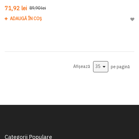
71,92 lei
89,90 lei
ADAUGĂ ÎN COȘ
Adau
Afișează
pe pagină
Categorii Populare