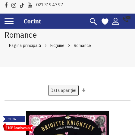
021 319 47 97
Romance
Pagina principală
Ficțiune
Romance
Setati
ascendent
-20%