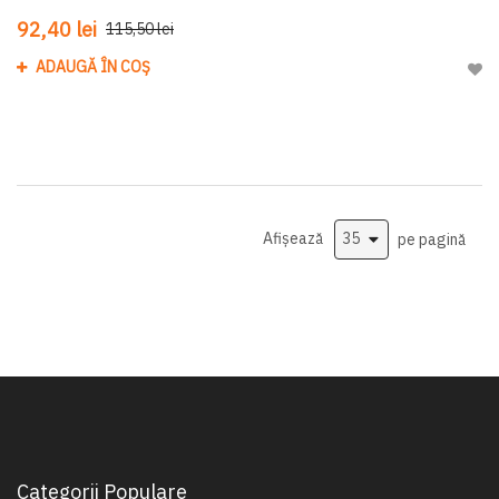
92,40 lei
115,50 lei
ADAUGĂ ÎN COȘ
Adau
Afișează
pe pagină
Categorii Populare