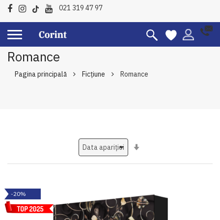
021 319 47 97
Romance
Pagina principală
Ficțiune
Romance
Setati
ascendent
-20%